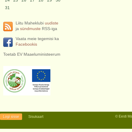
24
25
26
27
28
29
30
31
Liitu Maheklubi
uudiste
ja
sündmuste
RSS-iga
Vaata meie tegemisi ka
Facebookis
Toetab EV Maaeluministeerum
© Eesti M
Logi sisse
Sisukaart