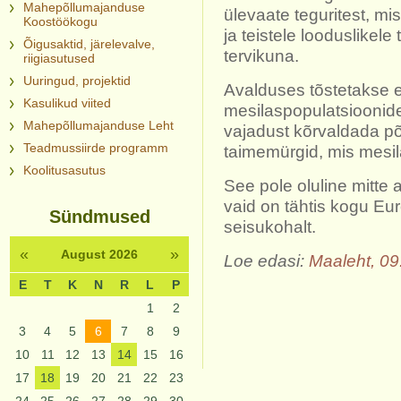
Mahepõllumajanduse
ülevaate teguritest, mis
Koostöökogu
ja teistele looduslikel
Õigusaktid, järelevalve,
tervikuna.
riigiasutused
Uuringud, projektid
Avalduses tõstetakse es
Kasulikud viited
mesilaspopulatsioonide 
Mahepõllumajanduse Leht
vajadust kõrvaldada põ
Teadmussiirde programm
taimemürgid, mis mesil
Koolitusasutus
See pole oluline mitte a
vaid on tähtis kogu Eu
Sündmused
seisukohalt.
«
»
August 2026
Loe edasi:
Maaleht, 09
E
T
K
N
R
L
P
1
2
3
4
5
6
7
8
9
10
11
12
13
14
15
16
17
18
19
20
21
22
23